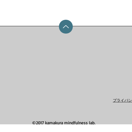
プライバシ
©2017 kamakura mindfulness lab.