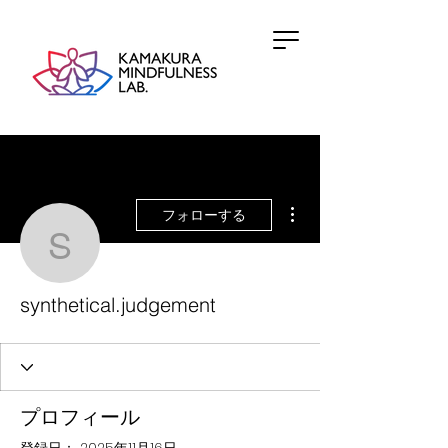
その他
フォローする
synthetical.judgement
synthetical.judgement
プロフィール