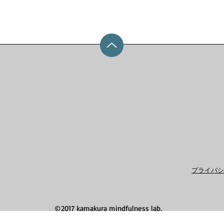
プライバシ
©2017 kamakura mindfulness lab.