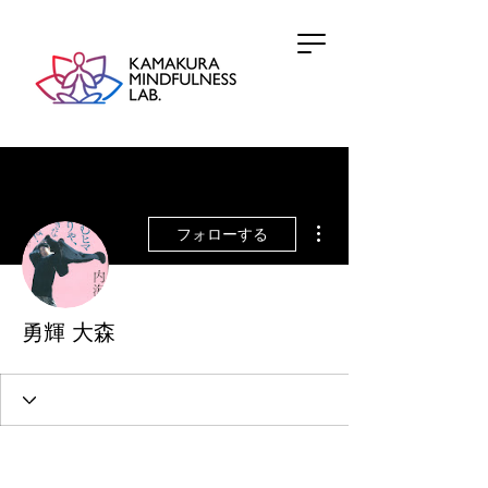
その他
フォローする
勇輝 大森