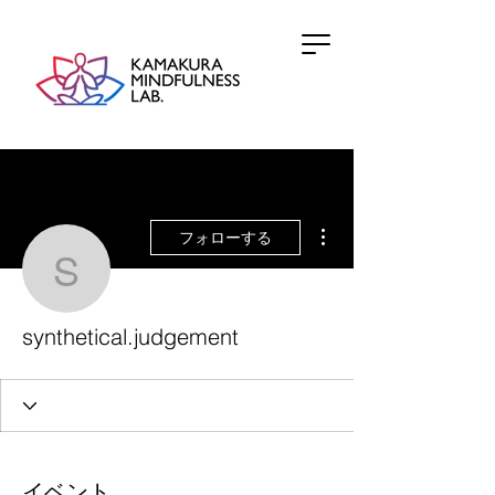
その他
フォローする
synthetical.judgement
synthetical.judgement
イベント